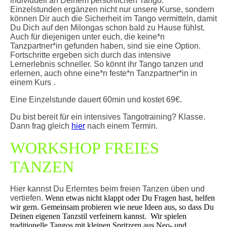
individuell an Deinem persönlichen Tango.
Einzelstunden ergänzen nicht nur unsere Kurse, sondern
können Dir auch die Sicherheit im Tango vermitteln, damit
Du Dich auf den Milongas schon bald zu Hause fühlst.
Auch für diejenigen unter euch, die keine*n
Tanzpartner*in gefunden haben, sind sie eine Option.
Fortschritte ergeben sich durch das intensive
Lernerlebnis schneller. So könnt ihr
Tango tanzen und
erlernen,
auch ohne eine*n feste*n Tanzpartner*in in
einem Kurs .
Eine Einzelstunde dauert 60min und kostet 69€.
Du bist bereit für ein intensives Tangotraining? Klasse.
Dann frag gleich
hier
nach einem Termin.
WORKSHOP FREIES
TANZEN
Hier kannst Du Erlerntes beim freien Tanzen üben und
vertiefen.
Wenn etwas nicht klappt oder Du Fragen hast, helfen
wir gern. Gemeinsam probieren wie neue Ideen aus, so dass Du
Deinen eigenen Tanzstil verfeinern kannst. Wir spielen
traditionelle Tangos mit kleinen Spritzern aus Neo- und